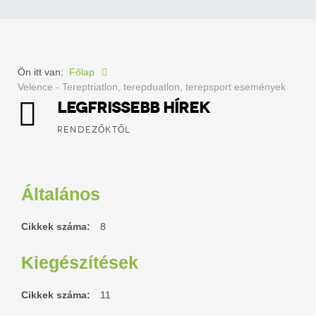
Ön itt van:
Főlap
Velence - Tereptriatlon, terepduatlon, terepsport események
LEGFRISSEBB HÍREK
RENDEZŐKTŐL
Általános
Cikkek száma:
8
Kiegészítések
Cikkek száma:
11