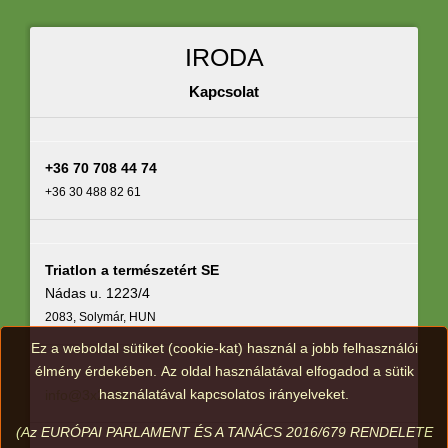
IRODA
Kapcsolat
+36 70 708 44 74
+36 30 488 82 61
Triatlon a természetért SE
Nádas u. 1223/4
2083, Solymár, HUN
Ez a weboldal sütiket (cookie-kat) használ a jobb felhasználói
élmény érdekében. Az oldal használatával elfogadod a sütik
használatával kapcsolatos irányelveket.
info@3x2s.hu
(Az EURÓPAI PARLAMENT ÉS A TANÁCS 2016/679 RENDELETE