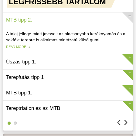
LEGFRISSEBB TARTALOM
MTB tipp 2.
A talaj jellege miatt javasolt az alacsonyabb keréknyomás és a
sokféle terepre is alkalmas mintázatú külső gumi.
READ MORE
Úszás tipp 1.
Terepfutás tipp 1
READ MORE
MTB tipp 1.
READ MORE
Tereptriatlon és az MTB
‹
›
READ MORE