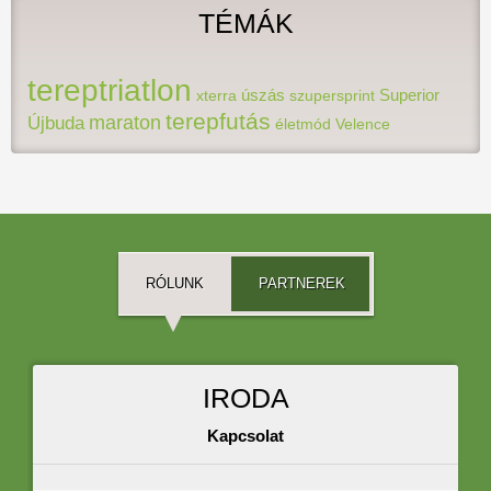
TÉMÁK
READ MORE
tereptriatlon
xterra
úszás
szupersprint
Superior
terepfutás
maraton
Újbuda
életmód
Velence
RÓLUNK
PARTNEREK
IRODA
Kapcsolat