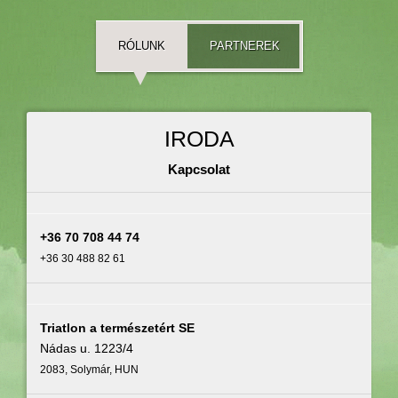
RÓLUNK
PARTNEREK
IRODA
Kapcsolat
+36 70 708 44 74
+36 30 488 82 61
Triatlon a természetért SE
Nádas u. 1223/4
2083, Solymár, HUN