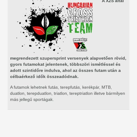
A X2S által
megrendezett szupersprint versenyek alapvetően rövid,
gyors futamokat jelentenek, többszöri ismétléssel és
adott szintidőre indulva, ahol az összes futam után a
célbaérkező idők összeadódnak.
A futamok lehetnek futás, terepfutás, kerékpár, MTB,
duatlon, terepduatlon, triatlon, tereptriatlon illetve bármilyen
más jellegű sportágak.