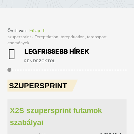
Ön itt van:
Főlap
szupersprint - Tereptriatlon, terepduatlon, terepsport
események
LEGFRISSEBB HÍREK
RENDEZŐKTŐL
SZUPERSPRINT
X2S szupersprint futamok
szabályai