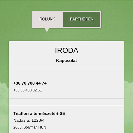
RÓLUNK
PARTNEREK
IRODA
Kapcsolat
+36 70 708 44 74
+36 30 488 82 61
Triatlon a természetért SE
Nádas u. 1223/4
2083, Solymár, HUN