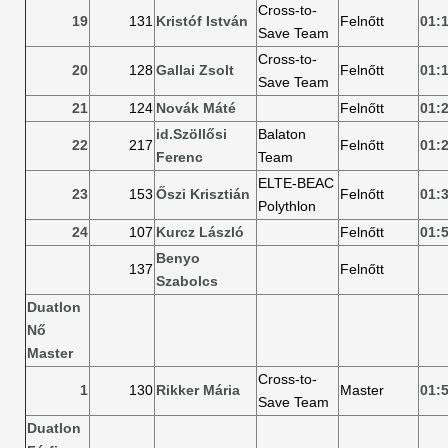
Cross-to-
19
131
Kristóf István
Felnőtt
01:
Save Team
Cross-to-
20
128
Gallai Zsolt
Felnőtt
01:
Save Team
21
124
Novák Máté
Felnőtt
01:
id.Szöllősi
Balaton
22
217
Felnőtt
01:
Ferenc
Team
ELTE-BEAC
23
153
Őszi Krisztián
Felnőtt
01:
Polythlon
24
107
Kurcz László
Felnőtt
01:
Benyo
137
Felnőtt
Szabolcs
Duatlon
Nő
Master
Cross-to-
1
130
Rikker Mária
Master
01:
Save Team
Duatlon