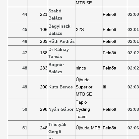
MTB SE
Szabó
44
221
Felnőtt
02:00
Balázs
Bagyinszki
45
106
X2S
Felnőtt
02:01
Balazs
46
289
Rőth András
Felnőtt
02:01
Dr Kálnay
47
158
Felnőtt
02:02
Tamás
Bognár
48
283
nincs
Felnőtt
02:02
Balázs
Újbuda
49
200
Kuts Bence
Superior
Ifi
02:03
MTB SE
Tápió
50
298
Nyári Gábor
Cycling
Felnőtt
02:03
Team
Tilistyák
51
248
Újbuda MTB
Felnőtt
02:06
Gergő