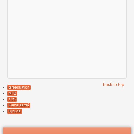
back to top
terepduatlon
MTB
X2S
Kamaraerdő
Újbuda