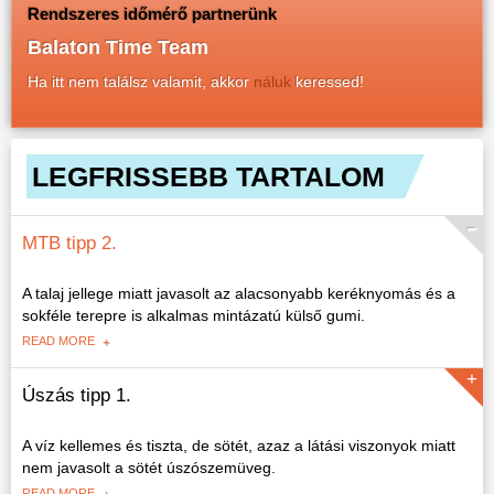
Rendszeres időmérő partnerünk
Balaton Time Team
Ha itt nem találsz valamit, akkor
náluk
keressed!
LEGFRISSEBB TARTALOM
MTB tipp 2.
A talaj jellege miatt javasolt az alacsonyabb keréknyomás és a
sokféle terepre is alkalmas mintázatú külső gumi.
READ MORE
Úszás tipp 1.
A víz kellemes és tiszta, de sötét, azaz a látási viszonyok miatt
nem javasolt a sötét úszószemüveg.
READ MORE