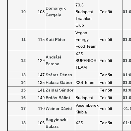
70.3
Domonyik
10
108
Budapest
Felnőtt
01:
Gergely
Triathlon
Club
Vegan
11
115
Kuti Péter
Energy
Felnőtt
01:
Food Team
X2S
Andrási
12
129
SUPERIOR
Felnőtt
01:
Ferenc
TEAM
13
147
Száraz Dénes
Felnőtt
01:
14
135
Halász Gábor
X2S Team
Felnőtt
01:
15
141
Zsidai Sándor
Felnőtt
01:
16
149
Erdős Bálint
Budapest
Felnőtt
01:
Vasemberek
17
110
Weiner Dávid
Felnőtt
01:
Klubja
Bagyinszki
18
106
X2S
Felnőtt
01:
Balazs