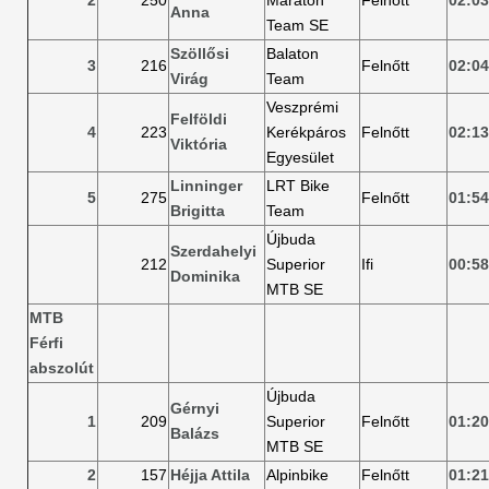
2
250
Maraton
Felnőtt
02:03
Anna
Team SE
Szöllősi
Balaton
3
216
Felnőtt
02:04
Virág
Team
Veszprémi
Felföldi
4
223
Kerékpáros
Felnőtt
02:13
Viktória
Egyesület
Linninger
LRT Bike
5
275
Felnőtt
01:54
Brigitta
Team
Újbuda
Szerdahelyi
212
Superior
Ifi
00:58
Dominika
MTB SE
MTB
Férfi
abszolút
Újbuda
Gérnyi
1
209
Superior
Felnőtt
01:20
Balázs
MTB SE
2
157
Héjja Attila
Alpinbike
Felnőtt
01:21