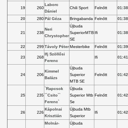
Laborc
19
260
Chili Sport
Felnőtt
01:38
Dániel
20
280
Pál Géza
Bringabanda
Felnőtt
01:38
Újbuda
Neri
21
238
SuperiorMTB
Ifi
01:38
Chrystopher
SE
22
299
Távoly Péter
Mesterbike
Felnőtt
01:39
Ifj Szöllősi
23
268
Ifi
01:41
Ferenc
Újbuda
Kimmel
24
206
Superior
Felnőtt
01:42
Balázs
MTB SE
`Rapcsok
Újbuda
25
235
``Csito``
Superior Mtb
Felnőtt
01:42
Ferenc`
Se
Kápolnai
Újbuda Mtb
26
226
Ifi
01:42
Krisztián
Superior
Molnár-
Újbuda