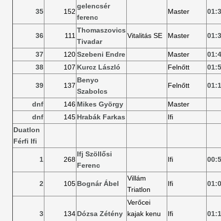
gelencsér
35
152
Master
01:
ferenc
Thomaszovics
36
111
Vitalitás SE
Master
01:
Tivadar
37
120
Szebeni Endre
Master
01:
38
107
Kurcz László
Felnőtt
01:
Benyo
39
137
Felnőtt
01:
Szabolcs
dnf
146
Mikes György
Master
dnf
145
Hrabák Farkas
Ifi
Duatlon
Férfi Ifi
Ifj Szöllősi
1
268
Ifi
00:
Ferenc
Villám
2
105
Bognár Ábel
Ifi
01:
Triatlon
Verőcei
3
134
Dózsa Zétény
kajak kenu
Ifi
01: