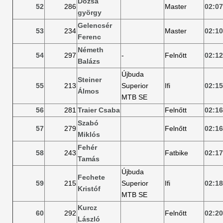
Dózsa
52
286
Master
02:07
györgy
Gelencsér
53
234
Master
02:10
Ferenc
Németh
54
297
-
Felnőtt
02:12
Balázs
Újbuda
Steiner
55
213
Superior
Ifi
02:15
Álmos
MTB SE
56
281
Traier Csaba
Felnőtt
02:16
Szabó
57
279
Felnőtt
02:16
Miklós
Fehér
58
243
Fatbike
02:17
Tamás
Újbuda
Fechete
59
215
Superior
Ifi
02:18
Kristóf
MTB SE
Kurcz
60
292
Felnőtt
02:20
László