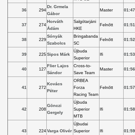
Dr. Grmela
36
294
Master
01:47
Gábor
Horváth
Salgótarjáni
37
274
Felnőtt
01:51
Ádám
HKE
Sónyák
Bringabanda
38
229
Felnőtt
01:52
Szabolcs
SC
Újbuda
39
225
Sipos Márk
Ifi
01:53
Superior
Flier Lajos
Cross-to-
40
127
Master
01:56
Sándor
Save Team
ORBEA
Kovács
41
272
Forza
Felnőtt
01:57
Péter
Racing Team
Újbuda
Gönczi
42
208
Superior
Ifi
01:58
Gergely
MTB
Újbudai
43
224
Varga Olivér
Superior
Ifi
01:59