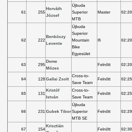
Újbuda
Horváth
61
255
Superior
Master
02:20
József
MTB
Újbuda
Superior
Benkóczy
62
222
Mountain
Ifi
02:20
Levente
Bike
Egyesület
Deme
63
295
Felnőtt
02:20
Mózes
Cross-to-
64
128
Gallai Zsolt
Felnőtt
02:25
Save Team
Kristóf
Cross-to-
65
131
Felnőtt
02:25
István
Save Team
Újbuda
66
231
Gubek Tibor
Superior
Felnőtt
02:29
MTB SE
Krisztián
67
154
Felnőtt
02:30