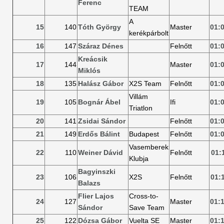
Ferenc
TEAM
A
15
140
Tóth György
Master
01:
kerékpárbolt
16
147
Száraz Dénes
Felnőtt
01:
Kreácsik
17
144
Master
01:
Miklós
18
135
Halász Gábor
X2S Team
Felnőtt
01:
Villám
19
105
Bognár Ábel
Ifi
01:
Triatlon
20
141
Zsidai Sándor
Felnőtt
01:
21
149
Erdős Bálint
Budapest
Felnőtt
01:
Vasemberek
22
110
Weiner Dávid
Felnőtt
01:
Klubja
Bagyinszki
23
106
X2S
Felnőtt
01:
Balazs
Flier Lajos
Cross-to-
24
127
Master
01:
Sándor
Save Team
25
122
Dózsa Gábor
Vuelta SE
Master
01: