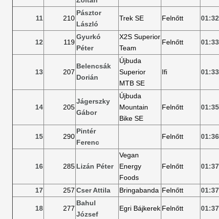
Zoltán
Pásztor
11
210
Trek SE
Felnőtt
01:32
László
Gyurkó
X2S Superior
12
119
Felnőtt
01:33
Péter
Team
Újbuda
Belencsák
13
207
Superior
Ifi
01:33
Dorián
MTB SE
Újbuda
Jágerszky
14
205
Mountain
Felnőtt
01:35
Gábor
Bike SE
Pintér
15
290
Felnőtt
01:36
Ferenc
Vegan
16
285
Lizán Péter
Energy
Felnőtt
01:37
Foods
17
257
Cser Attila
Bringabanda
Felnőtt
01:37
Bahul
18
277
Egri Bájkerek
Felnőtt
01:37
József