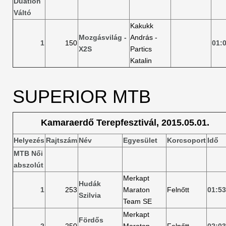
Duatlon
Váltó
Kakukk
Mozgásvilág -
András -
1
150
01:
X2S
Partics
Katalin
SUPERIOR MTB
Kamaraerdő Terepfesztivál, 2015.05.01.
Helyezés
Rajtszám
Név
Egyesület
Korcsoport
Idő
MTB Női
abszolút
Merkapt
Hudák
1
253
Maraton
Felnőtt
01:53
Szilvia
Team SE
Merkapt
Fördős