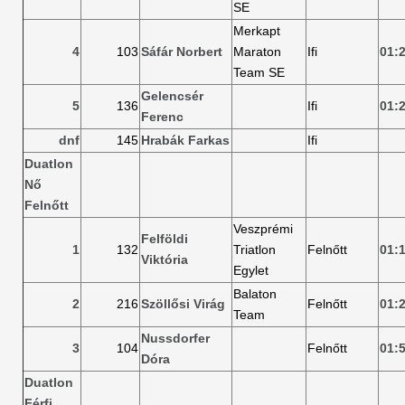
SE
Merkapt
4
103
Sáfár Norbert
Maraton
Ifi
01:
Team SE
Gelencsér
5
136
Ifi
01:
Ferenc
dnf
145
Hrabák Farkas
Ifi
Duatlon
Nő
Felnőtt
Veszprémi
Felföldi
1
132
Triatlon
Felnőtt
01:
Viktória
Egylet
Balaton
2
216
Szöllősi Virág
Felnőtt
01:
Team
Nussdorfer
3
104
Felnőtt
01:
Dóra
Duatlon
Férfi