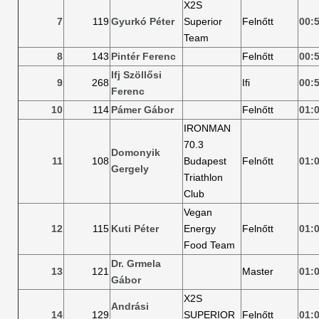
X2S
7
119
Gyurkó Péter
Superior
Felnőtt
00:
Team
8
143
Pintér Ferenc
Felnőtt
00:
Ifj Szöllősi
9
268
Ifi
00:
Ferenc
10
114
Pámer Gábor
Felnőtt
01:
IRONMAN
70.3
Domonyik
11
108
Budapest
Felnőtt
01:
Gergely
Triathlon
Club
Vegan
12
115
Kuti Péter
Energy
Felnőtt
01:
Food Team
Dr. Grmela
13
121
Master
01:
Gábor
X2S
Andrási
14
129
SUPERIOR
Felnőtt
01: