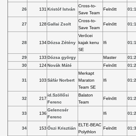
Cross-to-
26
131
Kristóf István
Felnőtt
01:
Save Team
Cross-to-
27
128
Gallai Zsolt
Felnőtt
01:
Save Team
Verőcei
28
134
Dózsa Zétény
kajak kenu
Ifi
01:
SE
29
133
Dózsa györgy
Master
01:
30
124
Novák Máté
Felnőtt
01:
Merkapt
31
103
Sáfár Norbert
Maraton
Ifi
01:
Team SE
id.Szöllősi
Balaton
32
217
Felnőtt
01:
Ferenc
Team
Gelencsér
33
136
Ifi
01:
Ferenc
ELTE-BEAC
34
153
Őszi Krisztián
Felnőtt
01:
Polythlon