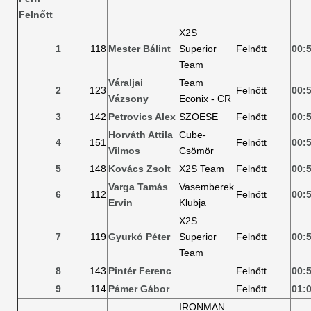
Felnőtt
X2S
1
118
Mester Bálint
Superior
Felnőtt
00:
Team
Váraljai
Team
2
123
Felnőtt
00:
Vázsony
Econix - CR
3
142
Petrovics Alex
SZOESE
Felnőtt
00:
Horváth Attila
Cube-
4
151
Felnőtt
00:
Vilmos
Csömör
5
148
Kovács Zsolt
X2S Team
Felnőtt
00:
Varga Tamás
Vasemberek
6
112
Felnőtt
00:
Ervin
Klubja
X2S
7
119
Gyurkó Péter
Superior
Felnőtt
00:
Team
8
143
Pintér Ferenc
Felnőtt
00:
9
114
Pámer Gábor
Felnőtt
01:
IRONMAN