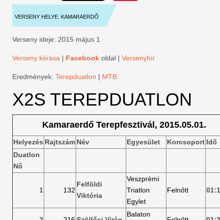
VERSENY HELYE: KAMARAERDŐ
Verseny ideje: 2015 május 1
Verseny kiírása
|
Facebook
oldal |
Versenyhír
Eredmények:
Terepduatlon
|
MTB
X2S TEREPDUATLON
Kamaraerdő Terepfesztivál, 2015.05.01.
Helyezés
Rajtszám
Név
Egyesület
Korcsoport
Idő
Duatlon
Nő
Veszprémi
Felföldi
1
132
Triatlon
Felnőtt
01:
Viktória
Egylet
Balaton
2
216
Szöllősi Virág
Felnőtt
01: