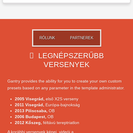
RÓLUNK
PARTNEREK
LEGNÉPSZERŰBB
VERSENYEK
Gantry provides the ability for you to create your own custom
presets based on any parameter in the template administrator.
2005 Visegrád,
első X2S verseny
2011 Visegrád,
Európa-bajnokság
2013 Piliscsaba,
OB
2006 Budapest,
OB
2012 Kőszeg,
féltávú tereptriatlon
A korábbi versenyek képei, videói a