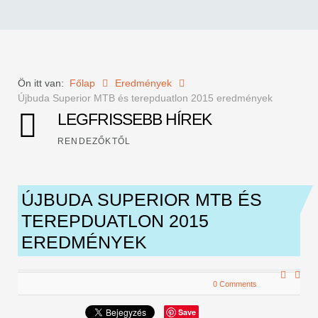
Ön itt van:
Főlap
Eredmények
Újbuda Superior MTB és terepduatlon 2015 eredmények
LEGFRISSEBB HÍREK
RENDEZŐKTŐL
ÚJBUDA SUPERIOR MTB ÉS
TEREPDUATLON 2015
EREDMÉNYEK
0 Comments
Save