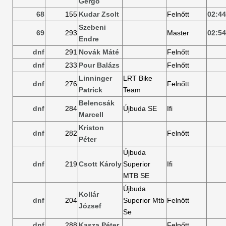
Gergő
68
155
Kudar Zsolt
Felnőtt
02:44
Szebeni
69
293
Master
02:54
Endre
dnf
291
Novák Máté
Felnőtt
dnf
233
Pour Balázs
Felnőtt
Linninger
LRT Bike
dnf
276
Felnőtt
Patrick
Team
Belencsák
dnf
284
Újbuda SE
Ifi
Marcell
Kriston
dnf
282
Felnőtt
Péter
Újbuda
dnf
219
Csott Károly
Superior
Ifi
MTB SE
Újbuda
Kollár
dnf
204
Superior Mtb
Felnőtt
József
Se
dnf
288
Kasza Péter
Felnőtt