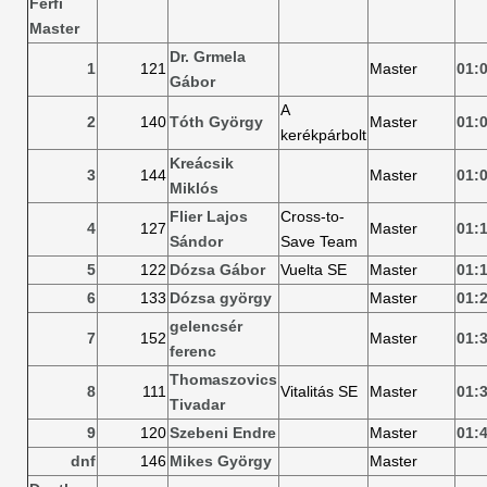
Férfi
Master
Dr. Grmela
1
121
Master
01:
Gábor
A
2
140
Tóth György
Master
01:
kerékpárbolt
Kreácsik
3
144
Master
01:
Miklós
Flier Lajos
Cross-to-
4
127
Master
01:
Sándor
Save Team
5
122
Dózsa Gábor
Vuelta SE
Master
01:
6
133
Dózsa györgy
Master
01:
gelencsér
7
152
Master
01:
ferenc
Thomaszovics
8
111
Vitalitás SE
Master
01:
Tivadar
9
120
Szebeni Endre
Master
01:
dnf
146
Mikes György
Master