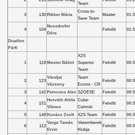
Team
Cross-to-
3
130
Rikker Mária
Master
01:
Save Team
Nussdorfer
4
104
Felnőtt
01:
Dóra
Duatlon
Férfi
X2S
1
118
Mester Bálint
Superior
Felnőtt
00:
Team
Váraljai
Team
2
123
Felnőtt
00:
Vázsony
Econix - CR
3
142
Petrovics Alex
SZOESE
Felnőtt
00:
Horváth Attila
Cube-
4
151
Felnőtt
00:
Vilmos
Csömör
5
148
Kovács Zsolt
X2S Team
Felnőtt
00:
Varga Tamás
Vasemberek
6
112
Felnőtt
00:
Ervin
Klubja