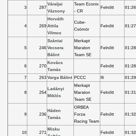
Váraljai
Team Econix
3
287
Felnőtt
01:26
Vázsony
- CR
Horváth
Cube-
4
269
Attila
Felnőtt
01:27
Csömör
Vilmos
Szántai
Merkapt
5
246
Vecsera
Maraton
Felnőtt
01:28
Bálint
Team SE
Kovács
6
270
Felnőtt
01:28
Tamás
7
263
Varga Bálint
PCCC
Ifi
01:29
Merkapt
Ladányi
8
254
Maraton
Felnőtt
01:31
Miklós
Team SE
ORBEA
Háden
9
236
Forza
Felnőtt
01:32
Tamás
Racing Team
Misku
10
271
Felnőtt
01:32