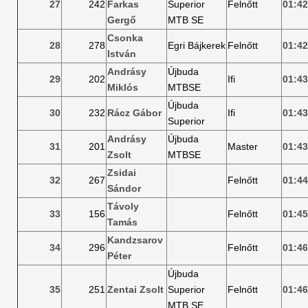
27
242
Farkas
Superior
Felnőtt
01:42
Gergő
MTB SE
Csonka
28
278
Egri Bájkerek
Felnőtt
01:42
István
Andrásy
Újbuda
29
202
Ifi
01:43
Miklós
MTBSE
Újbuda
30
232
Rácz Gábor
Ifi
01:43
Superior
Andrásy
Újbuda
31
201
Master
01:43
Zsolt
MTBSE
Zsidai
32
267
Felnőtt
01:44
Sándor
Távoly
33
156
Felnőtt
01:45
Tamás
Kandzsarov
34
296
Felnőtt
01:46
Péter
Újbuda
35
251
Zentai Zsolt
Superior
Felnőtt
01:46
MTB SE