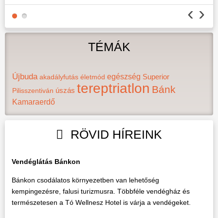
‹
›
TÉMÁK
Újbuda
egészség
akadályfutás
életmód
Superior
tereptriatlon
Bánk
Pilisszentiván
úszás
Kamaraerdő
RÖVID HÍREINK
Vendéglátás Bánkon
Bánkon csodálatos környezetben van lehetőség
kempingezésre, falusi turizmusra. Többféle vendégház és
természetesen a Tó Wellnesz Hotel is várja a vendégeket.