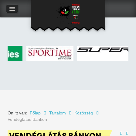
Kapcsolat
Felhasználói adatlap
Ön itt van:
Főlap
Tartalom
Közösség
Vendéglátás Bánkon
VENDÉGLÁTÁS BÁNKON