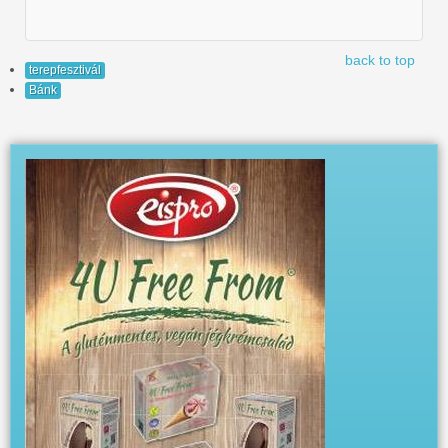
back to top
terepfesztivál
Bánk