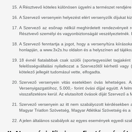
A Résztvevő köteles különösen ügyelni a természet rendjére é
A Szervező versenyein helyezést elért versenyzők díjukat ki
A Szervező az esőnap nélkül meghirdetett rendezvényeit ro
Résztvevő személyi és vagyonbiztonságát veszélyeztetnék.
A Szervező fenntartja a jogot, hogy a verseny/túra kiíráso
honlapján, a www.3x2s.hu oldalon és a helyszínen ad tájékoz
18 évnél fiatalabbak csak szülői (sportegyesület tagjaként
felelősségvállalási nyilatkozat a Szervezőtől kérhető vagy
kötelező jellegét tudomásul vette, elfogadta.
Szervező versenyein vitás esetekben óvás lehetséges. A
Versenyigazgatóhoz, 5.000,- forint óvási díjjal együtt. A fe
visszafizetésre kerül. Az elutasított óvások díját Szervező a 
Szervező versenyein az itt nem szabályozott kérdésekben a
Magyar Triatlon Szövetség, Magyar Atlétikai Szövetség és 
A jelen általános szabályok az egyes események egyedi szab