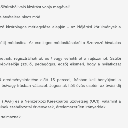
ől/túrából való kizárást vonja magával!
s átvételére nincs mód.
ező kizárólagos mérlegelése alapján – az időjárási körülmények a
lőtt) módosítsa. Az esetleges módosításokról a Szervező hivatalos
etnek, regisztrálhatnak és / vagy vehetik át a rajtszámot. Szülői
 képviselője (szülő, pedagógus, edző) elismeri, hogy a nyilatkozat
eredményhirdetése előtt 15 perccel, írásban kell benyújtani a
n és/vagy írásban válaszol. Jogosnak ítélt óvás esetén az óvási díj
ég (IAAF) és a Nemzetközi Kerékpáros Szövetség (UCI), valamint a
inek szabályzatai érvényesek, értelemszerűen irányadóak.
artalmaznak.