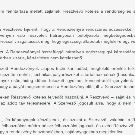
om fenntartása mellett zajlanak. Résztvevő köteles a rendőrség és a 
 a Résztvevő kijelenti, hogy a Rendezvényre rendszeres edzéssekkel, 
zvényen való részvételt hátrányosan befolyásoló megbetegedés
orvossal vizsgáltassák meg, hogy egészségi állapotuk megfelel-e egy v
t. A Rendezvénnyel összefüggő bármilyen egészségügyi károsodásért
örben kizárja, kártérítésre nem kötelezhető.
zett Rendezvények alapos technikai tudást, megfelelő erőnléti fel
fejezetten nehéz, technikás pályarészeket is tartalmazhatnak (hasonlóa
enyek esős, hideg időben fokozott figyelmet, koncentrációt igényeln
gy a pályát megismerhesse a Rendezvény előtt, ill. a Szervező technika
yeken Résztvevő köteles fejvédőt használni. A Résztvevő – saját és 
e az adott táv teljesítésére. A Szervező jogosult arra, hogy a nem 
m-, és képanyagok készüljenek, és azokat a Szervező, valamint a R
 felhasználási módra nézve felhasználni jogosult, és ezért Résztvevő 
agy a rendezvény beszámolókban, sajtóanyagokban megjelenítse.