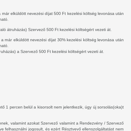
ár elküldött nevezési díjat 500 Ft kezelési költség levonása után
ható.
ó átruházás) Szervező 500 Ft kezelési költségért vezeti át.
 már elküldött nevezési díjat 30% kezelési költség levonása után
ható.
uházás) a Szervező 500 Ft kezelési költségért vezeti át.
ő 1 percen belül a kisorsolt nem jelentkezik, úgy új sorsolás(oka)t
ljenek, valamint azokat Szervező valamint a Rendezvény / Szervező
e felhasználni jogosult, és ezért Résztvevő ellenszolgáltatást nem