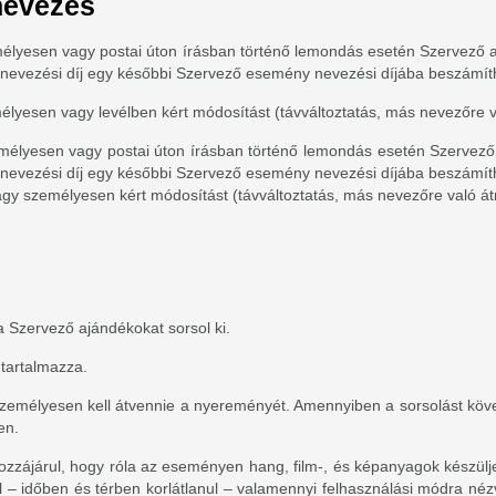
tnevezés
lyesen vagy postai úton írásban történő lemondás esetén Szervező a m
ett nevezési díj egy későbbi Szervező esemény nevezési díjába beszámít
yesen vagy levélben kért módosítást (távváltoztatás, más nevezőre val
élyesen vagy postai úton írásban történő lemondás esetén Szervező a
ett nevezési díj egy későbbi Szervező esemény nevezési díjába beszámít
agy személyesen kért módosítást (távváltoztatás, más nevezőre való átr
 Szervező ajándékokat sorsol ki.
 tartalmazza.
 személyesen kell átvennie a nyereményét. Amennyiben a sorsolást követ
en.
 hozzájárul, hogy róla az eseményen hang, film-, és képanyagok készü
 – időben és térben korlátlanul – valamennyi felhasználási módra nézv