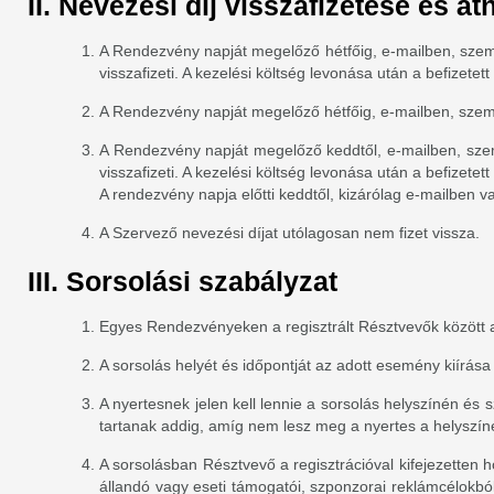
II. Nevezési díj visszafizetése és á
A Rendezvény napját megelőző hétfőig, e-mailben, szemé
visszafizeti. A kezelési költség levonása után a befizet
A Rendezvény napját megelőző hétfőig, e-mailben, személ
A Rendezvény napját megelőző keddtől, e-mailben, szem
visszafizeti. A kezelési költség levonása után a befizet
A rendezvény napja előtti keddtől, kizárólag e-mailben v
A Szervező nevezési díjat utólagosan nem fizet vissza.
III. Sorsolási szabályzat
Egyes Rendezvényeken a regisztrált Résztvevők között a
A sorsolás helyét és időpontját az adott esemény kiírása
A nyertesnek jelen kell lennie a sorsolás helyszínén és
tartanak addig, amíg nem lesz meg a nyertes a helyszín
A sorsolásban Résztvevő a regisztrációval kifejezetten
állandó vagy eseti támogatói, szponzorai reklámcélokból