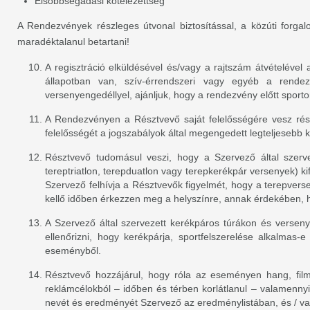
Elsőbbségadási kötelezettség
A Rendezvények részleges útvonal biztosítással, a közúti forgal
maradéktalanul betartani!
A regisztráció elküldésével és/vagy a rajtszám átvételével
állapotban van, szív-érrendszeri vagy egyéb a rende
versenyengedéllyel, ajánljuk, hogy a rendezvény előtt sport
A Rendezvényen a Résztvevő saját felelősségére vesz rész
felelősségét a jogszabályok által megengedett legteljesebb k
Résztvevő tudomásul veszi, hogy a Szervező által szerve
tereptriatlon, terepduatlon vagy terepkerékpár versenyek) ki
Szervező felhívja a Résztvevők figyelmét, hogy a terepvers
kellő időben érkezzen meg a helyszínre, annak érdekében, ho
A Szervező által szervezett kerékpáros túrákon és versen
ellenőrizni, hogy kerékpárja, sportfelszerelése alkalmas-
eseményből.
Résztvevő hozzájárul, hogy róla az eseményen hang, fil
reklámcélokból – időben és térben korlátlanul – valamennyi
nevét és eredményét Szervező az eredménylistában, és / v