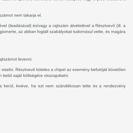
tszámot nem takarja el.
el (leadásával) és/vagy a rajtszám átvételével a Résztvevő (ill. a
egismerte, az abban foglalt szabályokat tudomásul vette, és magára
ajtszámot levenni.
viselni. Résztvevő köteles a chipet az esemény befutóját követően
elül saját költségére visszajuttatni.
lásra kerül, kivéve, ha ezt nem szándékosan tette és a rendezvény