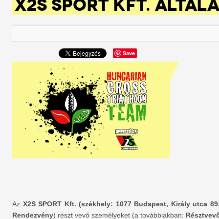
X2S SPORT KFT. ÁLTAL
Save
Az
X2S SPORT Kft. (székhely: 1077 Budapest, Király utca 89
Rendezvény
) részt vevő személyeket (a továbbiakban:
Résztvev