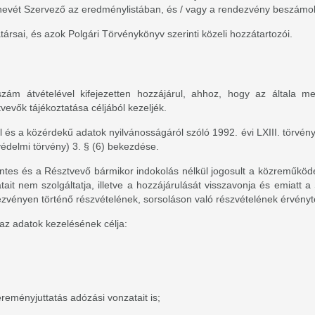
a nevét Szervező az eredménylistában, és / vagy a rendezvény beszám
sai, és azok Polgári Törvénykönyv szerinti közeli hozzátartozói.
tszám átvételével kifejezetten hozzájárul, ahhoz, hogy az általa
evők tájékoztatása céljából kezeljék.
és a közérdekű adatok nyilvánosságáról szóló 1992. évi LXIII. törvény
védelmi törvény) 3. § (6) bekezdése.
es és a Résztvevő bármikor indokolás nélkül jogosult a közreműködést
t nem szolgáltatja, illetve a hozzájárulását visszavonja és emiatt a
ezvényen történő részvételének, sorsoláson való részvételének érvényt
az adatok kezelésének célja:
reményjuttatás adózási vonzatait is;