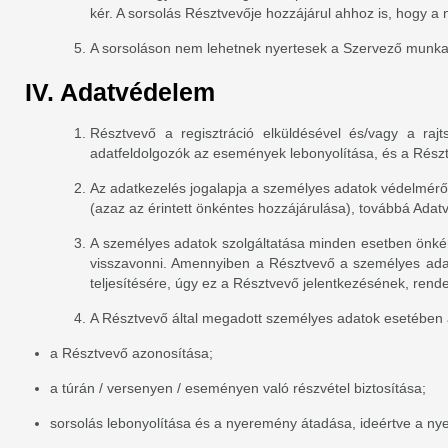
kér. A sorsolás Résztvevője hozzájárul ahhoz is, hogy 
A sorsoláson nem lehetnek nyertesek a Szervező munkatár
IV. Adatvédelem
Résztvevő a regisztráció elküldésével és/vagy a raj
adatfeldolgozók az események lebonyolítása, és a Résztv
Az adatkezelés jogalapja a személyes adatok védelméről 
(azaz az érintett önkéntes hozzájárulása), továbbá Adat
A személyes adatok szolgáltatása minden esetben önként
visszavonni. Amennyiben a Résztvevő a személyes adatai
teljesítésére, úgy ez a Résztvevő jelentkezésének, rend
A Résztvevő által megadott személyes adatok esetében 
a Résztvevő azonosítása;
a túrán / versenyen / eseményen való részvétel biztosítása;
sorsolás lebonyolítása és a nyeremény átadása, ideértve a nye