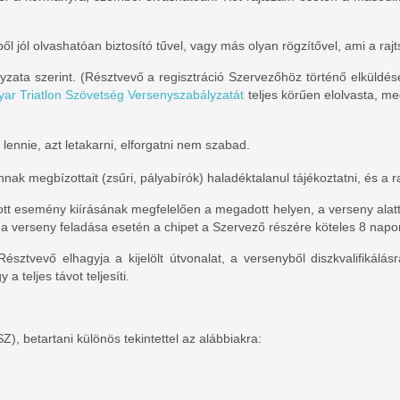
 jól olvashatóan biztosító tűvel, vagy más olyan rögzítővel, ami a raj
ata szerint. (Résztvevő a regisztráció Szervezőhöz történő elküldésév
ar Triatlon Szövetség Versenyszabályzatát
teljes körűen elolvasta, m
 lennie, azt letakarni, elforgatni nem szabad.
ak megbízottait (zsűri, pályabírók) haladéktalanul tájékoztatni, és a r
tt esemény kiírásának megfelelően a megadott helyen, a verseny alatt 
 verseny feladása esetén a chipet a Szervező részére köteles 8 napon b
Résztvevő elhagyja a kijelölt útvonalat, a versenyből diszkvalifiká
 a teljes távot teljesíti.
, betartani különös tekintettel az alábbiakra: