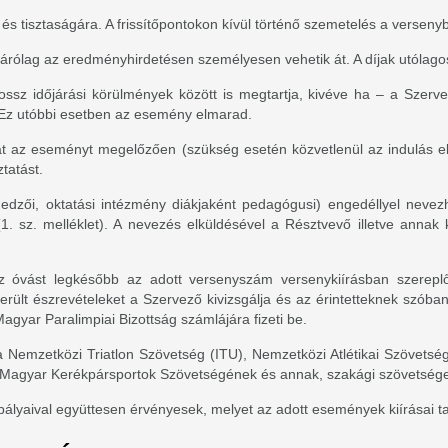
s tisztaságára. A frissítőpontokon kívül történő szemetelés a versenyb
zárólag az eredményhirdetésen személyesen vehetik át. A díjak utólago
ssz időjárási körülmények között is megtartja, kivéve ha – a Szerv
 Ez utóbbi esetben az esemény elmarad.
kat az eseményt megelőzően (szükség esetén közvetlenül az indulás e
tatást.
 edzői, oktatási intézmény diákjaként pedagógusi) engedéllyel nevezh
 (1. sz. melléklet). A nevezés elküldésével a Résztvevő illetve annak
z óvást legkésőbb az adott versenyszám versenykiírásban szereplő 
lmerült észrevételeket a Szervező kivizsgálja és az érintetteknek szóba
Magyar Paralimpiai Bizottság számlájára fizeti be.
 Nemzetközi Triatlon Szövetség (ITU), Nemzetközi Atlétikai Szövets
a Magyar Kerékpársportok Szövetségének és annak, szakági szövetsége
ályaival együttesen érvényesek, melyet az adott események kiírásai t