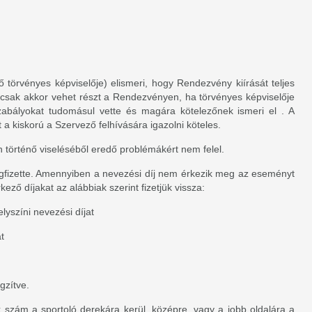
ő törvényes képviselője) elismeri, hogy Rendezvény kiírását teljes
ú csak akkor vehet részt a Rendezvényen, ha törvényes képviselője
zabályokat tudomásul vette és magára kötelezőnek ismeri el . A
 kiskorú a Szervező felhívására igazolni köteles.
történő viseléséből eredő problémákért nem felel.
egfizette. Amennyiben a nevezési díj nem érkezik meg az eseményt
ő díjakat az alábbiak szerint fizetjük vissza:
lyszíni nevezési díjat
t
gzítve.
szám a sportoló derekára kerül, középre, vagy a jobb oldalára a