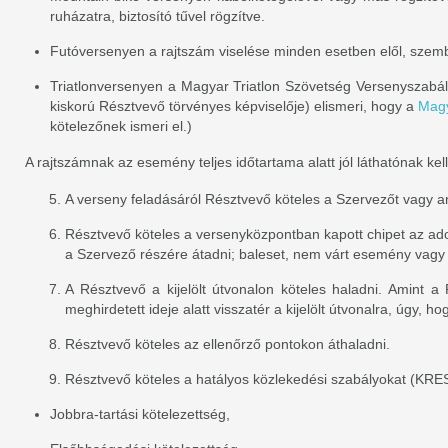
ruházatra, biztosító tűvel rögzítve.
Futóversenyen a rajtszám viselése minden esetben elől, szemből
Triatlonversenyen a Magyar Triatlon Szövetség Versenyszabályz
kiskorú Résztvevő törvényes képviselője) elismeri, hogy a
Magy
kötelezőnek ismeri el.)
A rajtszámnak az esemény teljes időtartama alatt jól láthatónak kell
A verseny feladásáról Résztvevő köteles a Szervezőt vagy ann
Résztvevő köteles a versenyközpontban kapott chipet az ado
a Szervező részére átadni; baleset, nem várt esemény vagy a
A Résztvevő a kijelölt útvonalon köteles haladni. Amint a 
meghirdetett ideje alatt visszatér a kijelölt útvonalra, úgy, hogy
Résztvevő köteles az ellenőrző pontokon áthaladni.
Résztvevő köteles a hatályos közlekedési szabályokat (KRESZ)
Jobbra-tartási kötelezettség,