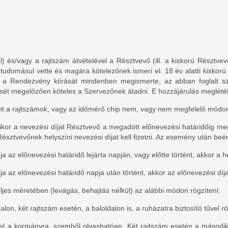
) és/vagy a rajtszám átvételével a Résztvevő (ill. a kiskorú Résztvev
 tudomásul vette és magára kötelezőnek ismeri el. 18 év alatti kiskor
gy a Rendezvény kiírását mindenben megismerte, az abban foglalt s
ét megelőzően köteles a Szervezőnek átadni. E hozzájárulás meglétét a
t a rajtszámok, vagy az időmérő chip nem, vagy nem megfelelő módon 
mikor a nevezési díjat Résztvevő a megadott előnevezési határidőig m
evőnek helyszíni nevezési díjat kell fizetni. Az esemény után beérkez
 az előnevezési határidő lejárta napján, vagy előtte történt, akkor a he
a az előnevezési határidő napja után történt, akkor az előnevezési díja
jes méretében (levágás, behajtás nélkül) az alábbi módon rögzíteni:
n, két rajtszám esetén, a baloldalon is, a ruházatra biztosító tűvel rö
el a kormányra, szemből olvashatóan. Két rajtszám esetén a második 