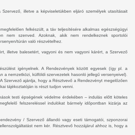
Szervező, illetve a képviseletükben eljáró személyek utasításait
megfelelően felkészült, a táv teljesítésére alkalmas egészségügyi
ben nem szenved. Azoknak, akik nem rendelkeznek sportolói
ersenyen/túrán való részvételhez.
, illetve balesetért, vagyoni és nem vagyoni kárért, a Szervező
készülést igényelnek. A Rendezvények között egyesek (így pl. a
n a nemzetközi, külföldi szervezetek hasonló jellegű versenyeivel).
ek. A Szervező ajánlja, hogy a Résztvevő a Rendezvényt megelőzően
i tájékoztatóján is részt tudjon venni.
mások testi épségének védelme érdekében – indulás előtt köteles
megfelelő felszereléssel indulókat bármely időpontban kizárja az
endezvény / Szervező állandó vagy eseti támogatói, szponzorai
ellenszolgáltatást nem kér. Résztvevő hozzájárul ahhoz is, hogy a