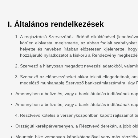
I. Általános rendelkezések
A regisztráció Szervezőhöz történő elküldésével (leadásával
körűen elolvasta, megismerte, az abban foglalt szabályokat
helyette és nevében írásban előzetesen kijelentette, ho
hozzájáruló nyilatkozatot a kiskorú a Rendezvény megkezdés
Szervező a hiányosan megadott nevezési adatokból, valamin
Szervező az előnevezéseket akkor tekinti elfogadottnak, a
megelőző munkanapig Szervező bankszámlaszámára, úgy Résztv
Amennyiben a befizetés, vagy a banki átutalás indításának napja
Amennyiben a befizetés, vagy a banki átutalás indításának napj
Résztvevő köteles a versenyközpontban kapott rajtszámot tel
Országúti kerékpárversenyen, a Résztvevő derekán, a jobb oldalo
Mountain bike versenyen kábelkötegelővel vagy más rögzítőv