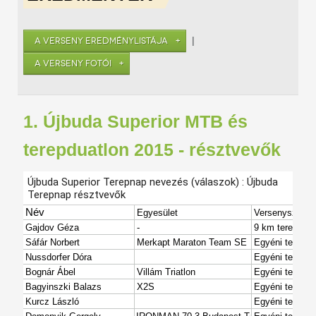
|
A VERSENY EREDMÉNYLISTÁJA
A VERSENY FOTÓI
1. Újbuda Superior MTB és
terepduatlon 2015 - résztvevők