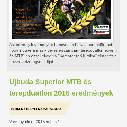
Aki bármelyik versenybe benevez, a helyszínen eldöntheti,
hogy indul-e a másik versenyszámban (terepduatlon egyéni
és MTB) és ezzel elnyeri a "Kamaraerdő Királya" címet és a
hozzá tartzó egyedi díjat.
Újbuda Superior MTB és
terepduatlon 2015 eredmények
VERSENY HELYE: KAMARAERDŐ
Verseny ideje: 2015 május 1