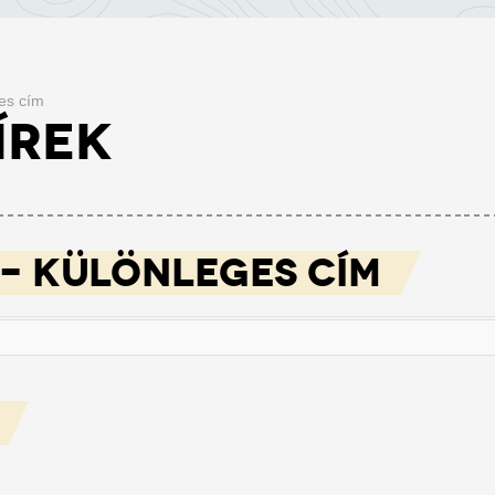
ges cím
ÍREK
- KÜLÖNLEGES CÍM