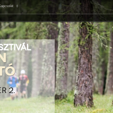
Kapcsolat
esztivál
n
tó
n
r 2.