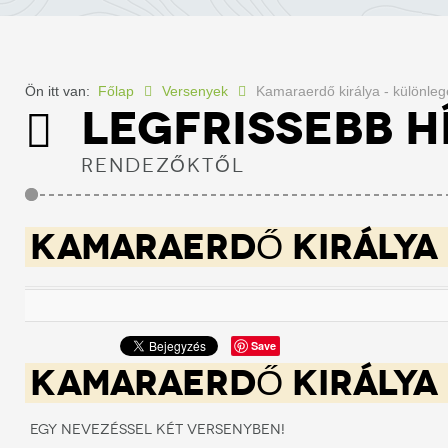
Ön itt van:
Főlap
Versenyek
Kamaraerdő királya - különle
LEGFRISSEBB H
RENDEZŐKTŐL
KAMARAERDŐ KIRÁLYA 
Save
KAMARAERDŐ KIRÁLYA
Egy nevezéssel két versenyben!