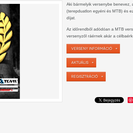
Aki bármelyik versenybe benevez, 
(terepduatlon egyéni és MTB) és ez
díjat.
Az időrendből adódóan a MTB versen
versenyzől ráérnek akár a célbaérk
VERSENY INFORMÁCIÓ
AKTUÁLIS
REGISZTRÁCIÓ