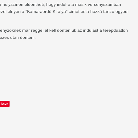
a helyszínen eldöntheti, hogy indul-e a másik versenyszámban
zel elnyeri a "Kamaraerdő Királya" címet és a hozzá tartzó egyedi
yzőknek már reggel el kell dönteniük az indulást a terepduatlon
ezés után dönteni.
Save