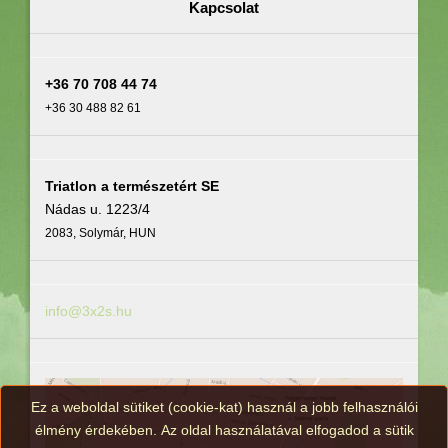
Kapcsolat
+36 70 708 44 74
+36 30 488 82 61
Triatlon a természetért SE
Nádas u. 1223/4
2083, Solymár, HUN
info@3x2s.hu
Ez a weboldal sütiket (cookie-kat) használ a jobb felhasználói
élmény érdekében. Az oldal használatával elfogadod a sütik