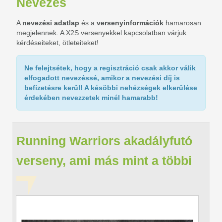
Nevezés
A
nevezési adatlap
és a
versenyinformációk
hamarosan
megjelennek. A X2S versenyekkel kapcsolatban várjuk
kérdéseiteket, ötleteiteket!
Ne felejtsétek, hogy a
regisztráció csak akkor válik
elfogadott nevezéssé
, amikor a nevezési díj is
befizetésre kerül! A késöbbi nehézségek elkerülése
érdekében nevezzetek minél hamarabb!
Running Warriors akadályfutó
verseny, ami más mint a többi