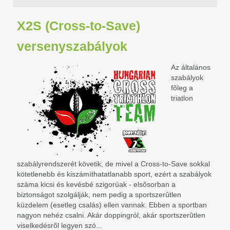
X2S (Cross-to-Save)
versenyszabályok
Az általános
szabályok
fõleg a
triatlon
szabályrendszerét követik, de mivel a Cross-to-Save sokkal
kötetlenebb és kiszámíthatatlanabb sport, ezért a szabályok
száma kicsi és kevésbé szigorúak - elsõsorban a
biztonságot szolgálják, nem pedig a sportszerûtlen
küzdelem (esetleg csalás) ellen vannak. Ebben a sportban
nagyon nehéz csalni. Akár doppingról, akár sportszerûtlen
viselkedésrõl legyen szó...