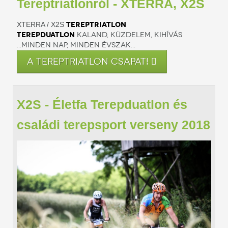
Tereptriatlonról - XTERRA, X2S
Tereptriatlon
XTERRA / X2S
Terepduatlon
Kaland, küzdelem, kihívás
...minden nap, minden évszak...
A TEREPTRIATLON CSAPAT!
X2S - Életfa Terepduatlon és
családi terepsport verseny 2018