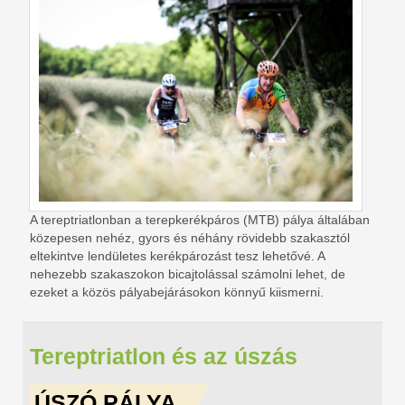
A tereptriatlonban a terepkerékpáros (MTB) pálya általában
közepesen nehéz, gyors és néhány rövidebb szakasztól
eltekintve lendületes kerékpározást tesz lehetővé. A
nehezebb szakaszokon bicajtolással számolni lehet, de
ezeket a közös pályabejárásokon könnyű kiismerni.
Tereptriatlon és az úszás
ÚSZÓ PÁLYA