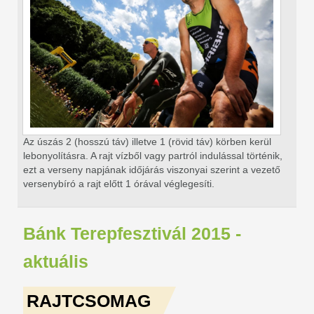
Az úszás 2 (hosszú táv) illetve 1 (rövid táv) körben kerül
lebonyolításra. A rajt vízből vagy partról indulással történik,
ezt a verseny napjának időjárás viszonyai szerint a vezető
versenybíró a rajt előtt 1 órával véglegesíti.
Bánk Terepfesztivál 2015 -
aktuális
RAJTCSOMAG