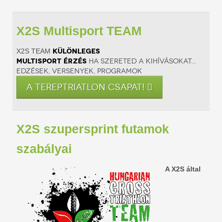
X2S Multisport TEAM
Különleges
X2S TEAM
multisport érzés
Ha szereted a kihívásokat...
Edzések, versenyek, programok
A TEREPTRIATLON CSAPAT!
X2S szupersprint futamok
szabályai
A X2S által