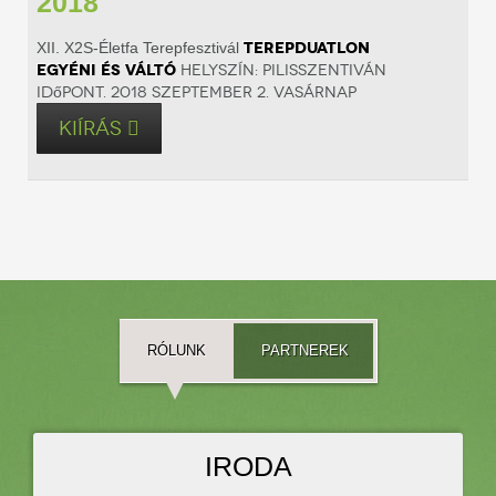
2018
Terepduatlon
XII. X2S-Életfa Terepfesztivál
egyéni és váltó
Helyszín: Pilisszentiván
Időpont. 2018 szeptember 2. vasárnap
KIÍRÁS
RÓLUNK
PARTNEREK
IRODA