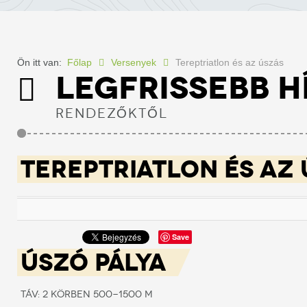
Ön itt van:
Főlap
Versenyek
Tereptriatlon és az úszás
LEGFRISSEBB H
RENDEZŐKTŐL
TEREPTRIATLON ÉS AZ
Save
ÚSZÓ PÁLYA
Táv: 2 körben 500-1500 m