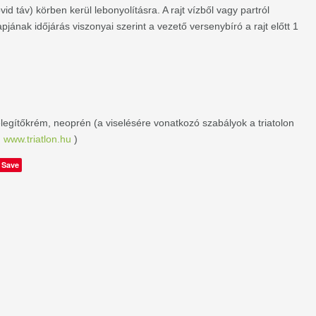
vid táv) körben kerül lebonyolításra. A rajt vízből vagy partról
apjának időjárás viszonyai szerint a vezető versenybíró a rajt előtt 1
legítőkrém, neoprén (a viselésére vonatkozó szabályok a triatolon
:
www.triatlon.hu
)
Save