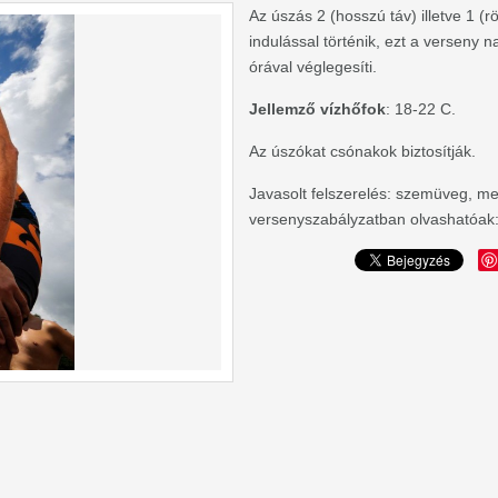
Az úszás 2 (hosszú táv) illetve 1 (rö
indulással történik, ezt a verseny n
órával véglegesíti.
Jellemző vízhőfok
: 18-22 C.
Az úszókat csónakok biztosítják.
Javasolt felszerelés: szemüveg, me
versenyszabályzatban olvashatóak