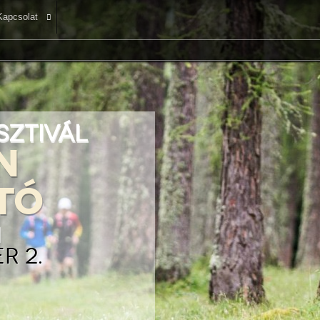
Kapcsolat
esztivál
n
tó
n
r 2.