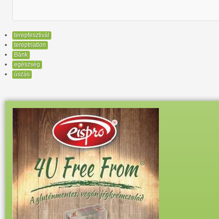
terepfesztivál
tereptriatlon
Bánk
egészség
úszás