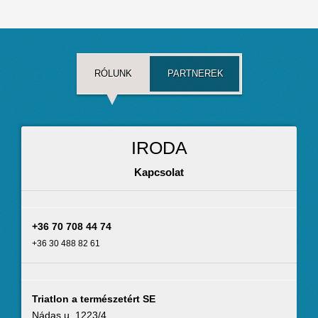
RÓLUNK
PARTNEREK
IRODA
Kapcsolat
+36 70 708 44 74
+36 30 488 82 61
Triatlon a természetért SE
Nádas u. 1223/4