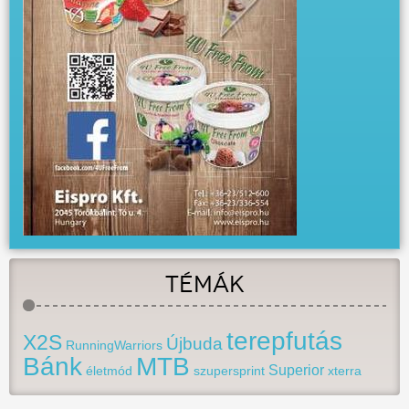
TÉMÁK
terepfutás
X2S
Újbuda
RunningWarriors
Bánk
MTB
Superior
életmód
szupersprint
xterra