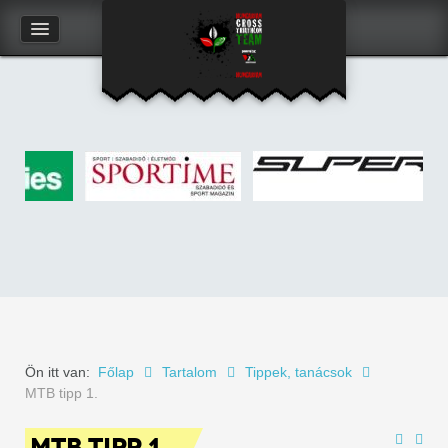
Kapcsolat
Felhasználói adatlap
Ön itt van:
Főlap
Tartalom
Tippek, tanácsok
MTB tipp 1.
MTB TIPP 1.