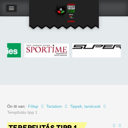
Kapcsolat
Felhasználói adatlap
Ön itt van:
Főlap
Tartalom
Tippek, tanácsok
Terepfutás tipp 1
TEREPFUTÁS TIPP 1