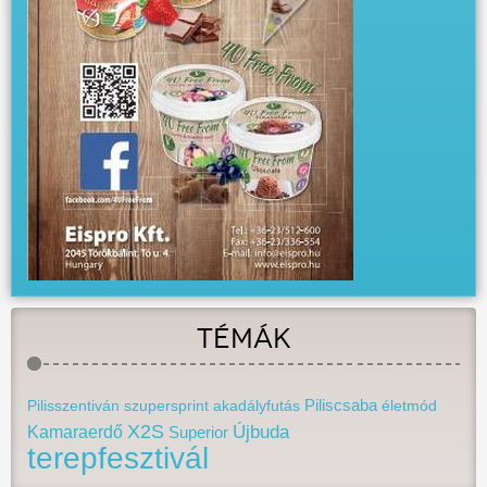
TÉMÁK
Pilisszentiván
szupersprint
akadályfutás
Piliscsaba
életmód
X2S
Újbuda
Kamaraerdő
Superior
terepfesztivál