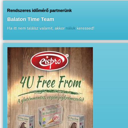
Rendszeres időmérő partnerünk
Balaton Time Team
Ha itt nem találsz valamit, akkor
náluk
keressed!