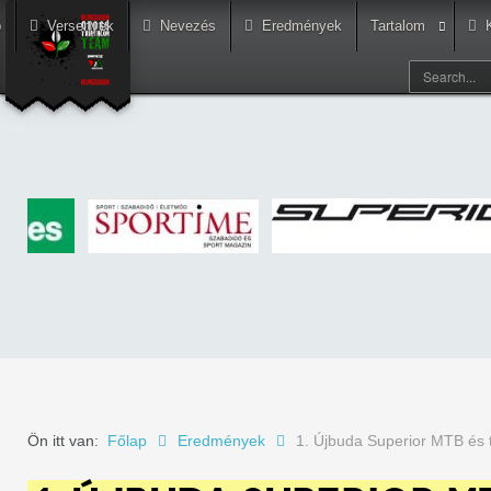
p
Versenyek
Nevezés
Eredmények
Tartalom
Ön itt van:
Főlap
Eredmények
1. Újbuda Superior MTB és 