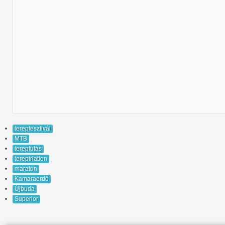
terepfesztivál
MTB
terepfutás
tereptriatlon
maraton
Kamaraerdő
Újbuda
Superior