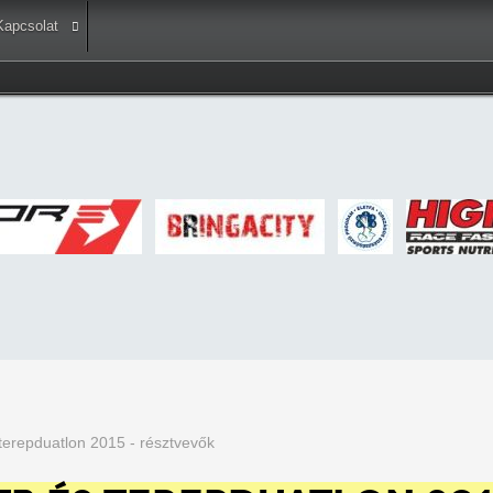
Kapcsolat
terepduatlon 2015 - résztvevők