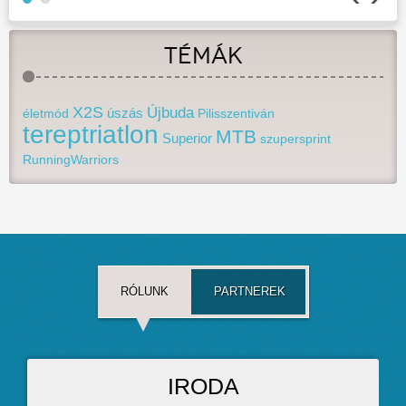
TÉMÁK
READ MORE
X2S
Újbuda
életmód
úszás
Pilisszentiván
tereptriatlon
MTB
Superior
szupersprint
RunningWarriors
RÓLUNK
PARTNEREK
IRODA