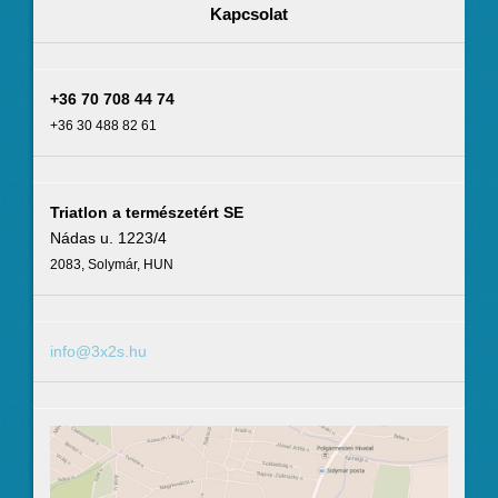
Kapcsolat
+36 70 708 44 74
+36 30 488 82 61
Triatlon a természetért SE
Nádas u. 1223/4
2083, Solymár, HUN
info@3x2s.hu