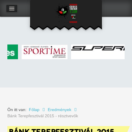
Kapcsolat
Felhasználói adatlap
Ön itt van:
Főlap
Eredmények
Bánk Terepfesztivál 2015 - résztvevők
BÁNK TEREPFESZTIVÁL 2015