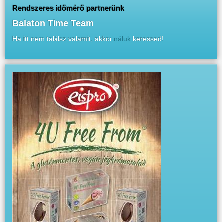
Rendszeres időmérő partnerünk
Balaton Time Team
Ha itt nem találsz valamit, akkor
náluk
keressed!