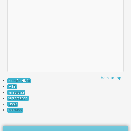
back to top
terepfesztivál
MTB
terepfutás
tereptriatlon
Bánk
maraton