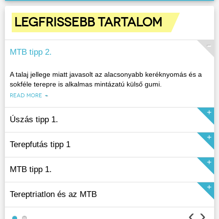
LEGFRISSEBB TARTALOM
MTB tipp 2.
A talaj jellege miatt javasolt az alacsonyabb keréknyomás és a
sokféle terepre is alkalmas mintázatú külső gumi.
READ MORE
Úszás tipp 1.
Terepfutás tipp 1
READ MORE
MTB tipp 1.
READ MORE
Tereptriatlon és az MTB
‹
›
READ MORE