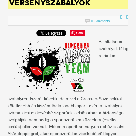
VERSENYSZABÁLYOK
0 Comments
Save
Az általános
szabályok fõleg
a triatlon
szabályrendszerét követik, de mivel a Cross-to-Save sokkal
kötetlenebb és kiszámíthatatlanabb sport, ezért a szabályok
száma kicsi és kevésbé szigorúak - elsõsorban a biztonságot
szolgálják, nem pedig a sportszerûtlen küzdelem (esetleg
csalás) ellen vannak. Ebben a sportban nagyon nehéz csalni.
Akár doppingról, akár sportszerûtlen viselkedésrõl legyen