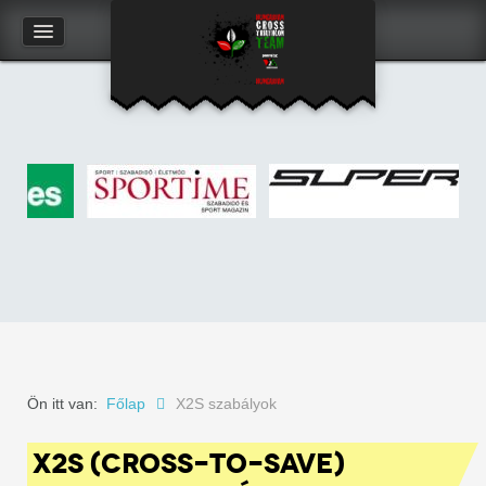
Kapcsolat
Felhasználói adatlap
Ön itt van:
Főlap
X2S szabályok
X2S (CROSS-TO-SAVE)