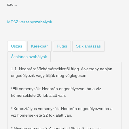
szó...
MTSZ versenyszabályok
Úszás
Kerékpár
Futás
Sziklamászás
Általános szabályok
1.1. Neoprén: Vízhõmérséklettõl függ. A verseny napján
engedélyezik vagy tiltják meg véglegesen.
*Elit versenyzõk: Neoprén engedélyezve, ha a víz
hõmérséklete 20 fok alatt van.
* Korosztályos versenyzõk: Neoprén engedélyezve ha a
víz hõmérséklete 22 fok alatt van.
* Minden versenyzõ: A neoprén kötelezõ, ha a víz