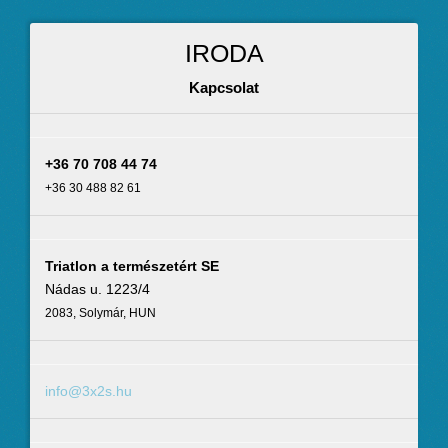
IRODA
Kapcsolat
+36 70 708 44 74
+36 30 488 82 61
Triatlon a természetért SE
Nádas u. 1223/4
2083, Solymár, HUN
info@3x2s.hu