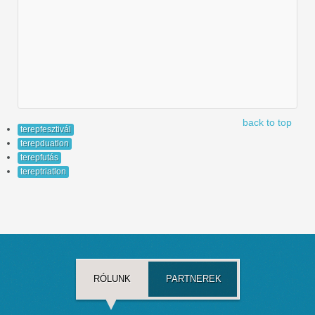
back to top
terepfesztivál
terepduatlon
terepfutás
tereptriatlon
RÓLUNK
PARTNEREK