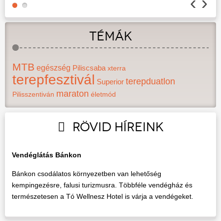
‹
›
TÉMÁK
READ MORE
MTB
egészség
Piliscsaba
xterra
terepfesztivál
terepduatlon
Superior
maraton
Pilisszentiván
életmód
RÖVID HÍREINK
Vendéglátás Bánkon
Bánkon csodálatos környezetben van lehetőség
kempingezésre, falusi turizmusra. Többféle vendégház és
természetesen a Tó Wellnesz Hotel is várja a vendégeket.