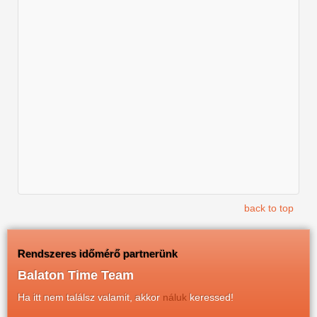
back to top
Rendszeres időmérő partnerünk
Balaton Time Team
Ha itt nem találsz valamit, akkor
náluk
keressed!