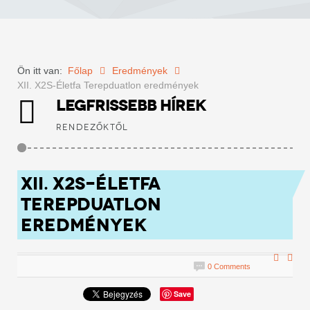
Ön itt van:
Főlap
Eredmények
XII. X2S-Életfa Terepduatlon eredmények
LEGFRISSEBB HÍREK
RENDEZŐKTŐL
XII. X2S-ÉLETFA
TEREPDUATLON
EREDMÉNYEK
0 Comments
Save