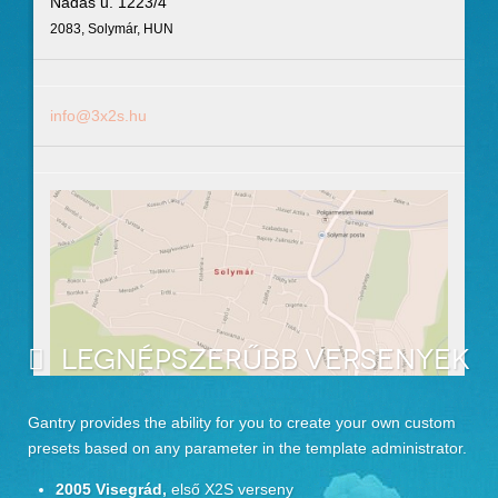
Nádas u. 1223/4
2083, Solymár, HUN
info@3x2s.hu
LEGNÉPSZERŰBB VERSENYEK
Gantry provides the ability for you to create your own custom
presets based on any parameter in the template administrator.
2005 Visegrád,
első X2S verseny