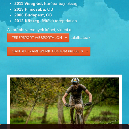
2011 Visegrád,
Európa-bajnokság
2013 Piliscsaba,
OB
2006 Budapest,
OB
2012 Kőszeg,
féltávú tereptriatlon
A korábbi versenyek képei, videói a
találhatóak.
TEREPSPORT WEBPORTÁLON
GANTRY FRAMEWORK: CUSTOM PRESETS